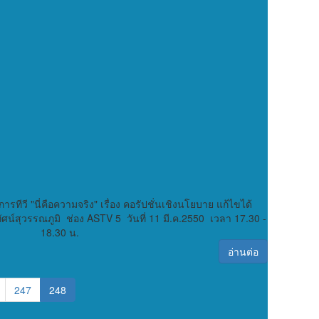
ารทีวี "นี่คือความจริง" เรื่อง คอรัปชั่นเชิงนโยบาย แก้ไขได้
น์สุวรรณภูมิ ช่อง ASTV 5 วันที่ 11 มี.ค.2550 เวลา 17.30 -
18.30 น.
อ่านต่อ
247
248