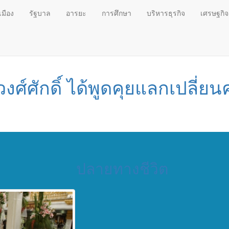
เมือง
รัฐบาล
อารยะ
การศึกษา
บริหารธุรกิจ
เศรษฐกิจ
ญวงศ์ศักดิ์ ได้พูดคุยแลกเปลี่ย
ปลายทางชีวิต