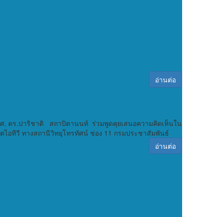
อ่านต่อ
และรศ. ดร.ปาริชาติ สถาปิตานนท์ ร่วมพูดคุยเสนอความคิดเห็นใน
ตไอทีวี ทางสถานีวิทยุโทรทัศน์ ช่อง 11 กรมประชาสัมพันธ์
อ่านต่อ