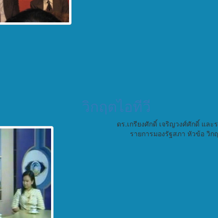
วิกฤตไอทีวี
ดร.เกรียงศักดิ์ เจริญวงศ์ศักดิ์ 
รายการมองรัฐสภา หัวข้อ วิกฤ