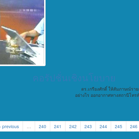
คอรัปชั่นเชิงนโยบาย
ดร.เกรียงศักดิ์ ให้สัมภาษณ์รายก
อย่างไร ออกอากาศทางสถานีโทรทัศ
‹ previous
…
240
241
242
243
244
245
246