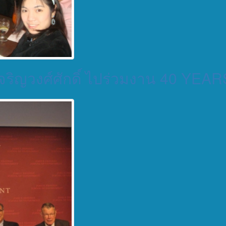
์ เจริญวงศ์ศักดิ์ ไปร่วมงาน 40 Y