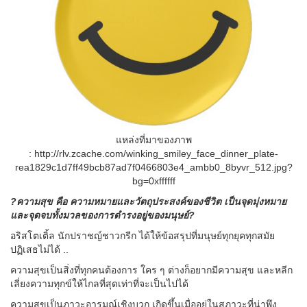
แหล่งที่มาของภาพ
: http://rlv.zcache.com/winking_smiley_face_dinner_plate-
rea1829c1d7ff49bcb87ad7f0466803e4_ambb0_8byvr_512.jpg?
bg=0xffffff
?ความสุข คือ ความหมายและวัตถุประสงค์ของชีวิต เป็นจุดมุ่งหมาย
และจุดจบทั้งมวลของการดำรงอยู่ของมนุษย์?
อริสโตเติ้ล นักปราชญ์ชาวกรีก ได้ให้ข้อสรุปที่มนุษย์ทุกยุคทุกสมัย
ปฏิเสธไม่ได้ ..
ความสุขเป็นสิ่งที่ทุกคนต้องการ ใคร ๆ ต่างก็อยากมีความสุข และหลีก
เลี่ยงความทุกข์ให้ไกลที่สุดเท่าที่จะเป็นไปได้
ความสุขเป็นภาวะอารมณ์เชิงบวก เกิดขึ้นเมื่ออยู่ในสภาวะที่น่าพึง