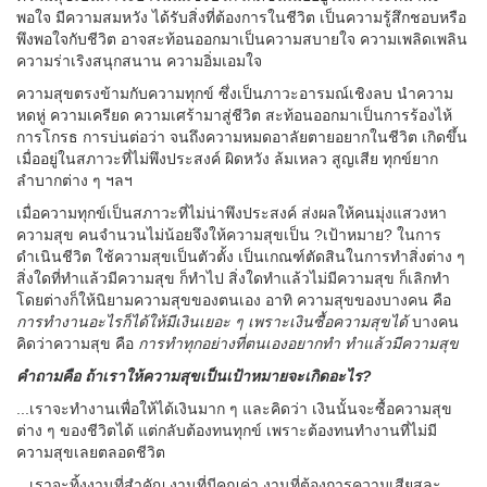
พอใจ มีความสมหวัง ได้รับสิ่งที่ต้องการในชีวิต เป็นความรู้สึกชอบหรือ
พึงพอใจกับชีวิต อาจสะท้อนออกมาเป็นความสบายใจ ความเพลิดเพลิน
ความร่าเริงสนุกสนาน ความอิ่มเอมใจ
ความสุขตรงข้ามกับความทุกข์ ซึ่งเป็นภาวะอารมณ์เชิงลบ นำความ
หดหู่ ความเครียด ความเศร้ามาสู่ชีวิต สะท้อนออกมาเป็นการร้องไห้
การโกรธ การบ่นต่อว่า จนถึงความหมดอาลัยตายอยากในชีวิต เกิดขึ้น
เมื่ออยู่ในสภาวะที่ไม่พึงประสงค์ ผิดหวัง ล้มเหลว สูญเสีย ทุกข์ยาก
ลำบากต่าง ๆ ฯลฯ
เมื่อความทุกข์เป็นสภาวะที่ไม่น่าพึงประสงค์ ส่งผลให้คนมุ่งแสวงหา
ความสุข คนจำนวนไม่น้อยจึงให้ความสุขเป็น ?เป้าหมาย? ในการ
ดำเนินชีวิต ใช้ความสุขเป็นตัวตั้ง เป็นเกณฑ์ตัดสินในการทำสิ่งต่าง ๆ
สิ่งใดที่ทำแล้วมีความสุข ก็ทำไป สิ่งใดทำแล้วไม่มีความสุข ก็เลิกทำ
โดยต่างก็ให้นิยามความสุขของตนเอง อาทิ ความสุขของบางคน คือ
การทำงานอะไรก็ได้ให้มีเงินเยอะ ๆ เพราะเงินซื้อความสุขได้
บางคน
คิดว่าความสุข คือ
การทำทุกอย่างที่ตนเองอยากทำ
ทำแล้วมีความสุข
คำถามคือ ถ้าเราให้ความสุขเป็นเป้าหมายจะเกิดอะไร?
...เราจะทำงานเพื่อให้ได้เงินมาก ๆ และคิดว่า เงินนั้นจะซื้อความสุข
ต่าง ๆ ของชีวิตได้ แต่กลับต้องทนทุกข์ เพราะต้องทนทำงานที่ไม่มี
ความสุขเลยตลอดชีวิต
...เราจะทิ้งงานที่สำคัญ งานที่มีคุณค่า งานที่ต้องการความเสียสละ