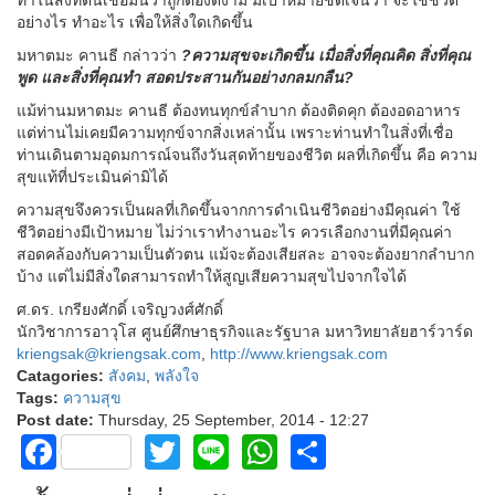
ทำในสิ่งที่ตนเชื่อมั่นว่าถูกต้องดีงาม มีเป้าหมายชัดเจนว่า จะใช้ชีวิต
อย่างไร ทำอะไร เพื่อให้สิ่งใดเกิดขึ้น
มหาตมะ คานธี กล่าวว่า
?ความสุขจะเกิดขึ้น เมื่อสิ่งที่คุณคิด สิ่งที่คุณ
พูด และสิ่งที่คุณทำ สอดประสานกันอย่างกลมกลืน?
แม้ท่านมหาตมะ คานธี ต้องทนทุกข์ลำบาก ต้องติดคุก ต้องอดอาหาร
แต่ท่านไม่เคยมีความทุกข์จากสิ่งเหล่านั้น เพราะท่านทำในสิ่งที่เชื่อ
ท่านเดินตามอุดมการณ์จนถึงวันสุดท้ายของชีวิต ผลที่เกิดขึ้น คือ ความ
สุขแท้ที่ประเมินค่ามิได้
ความสุขจึงควรเป็นผลที่เกิดขึ้นจากการดำเนินชีวิตอย่างมีคุณค่า ใช้
ชีวิตอย่างมีเป้าหมาย ไม่ว่าเราทำงานอะไร ควรเลือกงานที่มีคุณค่า
สอดคล้องกับความเป็นตัวตน แม้จะต้องเสียสละ อาจจะต้องยากลำบาก
บ้าง แต่ไม่มีสิ่งใดสามารถทำให้สูญเสียความสุขไปจากใจได้
ศ.ดร. เกรียงศักดิ์ เจริญวงศ์ศักดิ์
นักวิชาการอาวุโส ศูนย์ศึกษาธุรกิจและรัฐบาล มหาวิทยาลัยฮาร์วาร์ด
kriengsak@kriengsak.com
,
http://www.kriengsak.com
Catagories:
สังคม
,
พลังใจ
Tags:
ความสุข
Post date:
Thursday, 25 September, 2014 - 12:27
Facebook
Twitter
Line
WhatsApp
Share