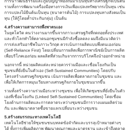
การนำวัฒนธรรมและภูมิปัญญาท้องถิ่นมาเป็นทุนทางเศรษฐกิจเป็นต้น
รวมทั้งการพัฒนาเครื่องมือทางการเงินเพื่อแปลงทรัพยากรเป็นทุน เช่น
การแปลงไม้ยืนต้นเป็นทุน (ธนาคารต้นไม้) การแปลงทุนทางสังคมเป็น
ทุน (ให้กู้โดยค้ำประกันกลุ่ม) เป็นต้น
4.สร้างความสามารถพึ่งพาตนเอง
ในยุคโควิด คนว่างงานมากขึ้นจากภาวะเศรษฐกิจที่ถดถอยทั้งประเทศ
และทั่วโลกทำให้ตลาดนอกชุมชนมีกำลังซื้อลดลง ผมจึงมีแนวคิดว่า
การส่งเสริมอาชีพในภาวะวิกฤต ควรเน้นการผลิตแบบพึ่งตนเองก่อน
(Self-Reliance First) โดยเปลี่ยนการผลิตเพื่อการพาณิชย์เป็นการผลิต
เพื่อบริโภคเองก่อน ผลผลิตที่ส่วนเกินจากการบริโภคจึงนำออกจำหน่าย
นอกจากนี้ หน่วยผลิตแต่ละหน่วยควรร่วมมือและเชื่อมโยงกันเป็น
ชุมชนที่ยั่งยืนในตัวเอง (Self-Sustained Communities) โดยปรับ
โครงสร้างเศรษฐกิจชุมชน เน้นการผลิตเพื่อตลาดภายในชุมชน และ
เพื่อให้เกิดการหมุนเวียนทางเศรษฐกิจภายในชุมชนมากขึ้น
รวมทั้งสร้างความร่วมมือระหว่างชุมชน เพื่อให้เกิดชุมชนที่ยั่งยืนในตัว
เองที่เชื่อมโยงกัน (Linked Self-Sustained Communities) โดยเชื่อม
โยงด้านการผลิตและการตลาดระหว่างชุมชนมีการวางแผนผลิตร่วม
กัน และพัฒนาตลาดซื้อขายแลกเปลี่ยนระหว่างชุมชน
5.สร้างสมรรถนะทางเทคโนโลยี
เทคโนโลยีช่วยให้ชุมชนชนบทลดข้อจำกัดและบรรลุเป้าหมายต่างๆ
ได้ ทั้งการเพิ่มผลิตภาพ พัฒนาคุณภาพและมาตรฐาน และเข้าถึงตลาด