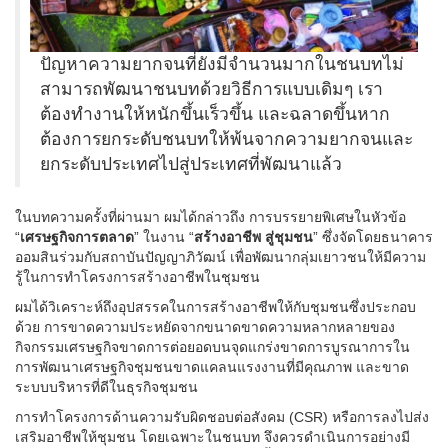
ปัญหาความยากจนที่ยังมีจำนวนมากในชนบทไม่
สามารถพัฒนาชนบทด้วยวิธีการแบบเดิมๆ เรา
ต้องทำงานให้หนักขึ้นเร็วขึ้น และฉลาดขึ้นหาก
ต้องการยกระดับชนบทให้พ้นจากความยากจนและ
ยกระดับประเทศไปสู่ประเทศที่พัฒนาแล้ว
ในบทความครั้งที่ผ่านมา ผมได้กล่าวถึง การบรรยายพิเศษในหัวข้อ
“
เศรษฐกิจการตลาด
” ในงาน “
สร้างอาชีพ สู่ชุมชน
” ซึ่งจัดโดยธนาคาร
ออมสินร่วมกับสถาบันปัญญาภิวัฒน์ เพื่อพัฒนากลุ่มเยาวชนให้มีความ
รู้ในการทำโครงการสร้างอาชีพในชุมชน
ผมได้วิเคราะห์ถึงอุปสรรคในการสร้างอาชีพให้กับชุมชนซึ่งประกอบ
ด้วย การขาดความประหยัดจากขนาดขาดความหลากหลายของ
กิจกรรมเศรษฐกิจขาดการต่อยอดบนจุดแกร่งขาดการบูรณาการใน
การพัฒนาเศรษฐกิจชุมชนขาดแคลนแรงงานที่มีคุณภาพ และขาด
ระบบบริหารที่ดีในธุรกิจชุมชน
การทำโครงการด้านความรับผิดชอบต่อสังคม (CSR) หรือการลงไปส่ง
เสริมอาชีพให้ชุมชน โดยเฉพาะในชนบท จึงควรดำเนินการอย่างมี