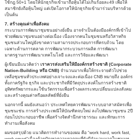
ใช้กฎ 50+1 โดยให้นักธุรกิจเข้ามาถือหุ้นได้ไม่เกินร้อยละ49 เพื่อให้
สมาชิกยังถือหุ้นใหญ่ แต่เปิดโอกาสให้นักธุรกิจเข้ามาร่วมบริหารด้วย
เป็นต้น
7. สร้างคุณค่าเพื่อสังคม
กระบวนการพัฒนาชุมชนอย่างยั่งยืน อาจจำเป็นต้องมีองค์กรที่เข้าไป
ช่วยพัฒนาชุมชนอย่างต่อเนื่อง เนื่องจากคนในชุมชนหรือวิสาหกิจ
ชุมชนส่วนใหญ่ยังขาดความสามารถประกอบการที่ครบถ้วน โดย
เฉพาะด้านการตลาด การพัฒนากระบวนการผลิต การพัฒนา
มาตรฐานการพัฒนาเทคโนโลยี และการวิจัยและพัฒนา
ผู้เขียนมีแนวคิดว่า
เราควรส่งเสริมให้มีองค์กรสร้างชาติ (Corporate
Nation-Building หรือ CNB)
จำนวนมากเพื่อให้กระจายตัวไปช่วย
เหลือชุมชนทั่วประเทศอย่างเจาะจงและต่อเนื่อง CNB หมายถึง องค์กร
ทั้งภาครัฐกิจ ธุรกิจ และประชากิจที่มีวัตถุประสงค์ในการสร้างชาติ
อุทิศทรัพยากรและใช้นวัตกรรมเพื่อสร้างผลกระทบเปลี่ยนแปลงสังคม
และสร้างคุณค่าหรือผลลัพธ์ที่ยั่งยืน
นอกจากนี้ ผมยังเสนอว่า ประเทศไทยควรพัฒนาระบบอาสาสมัครเพื่อ
ชุมชนเช่น การสร้างประเพณีให้บัณฑิตจบใหม่ ลงไปพัฒนาชุมชน 2ปี
ก่อนไปประกอบอาชีพ เพื่อสร้างจิตสำนึกสาธารณะ และทักษะการ
ทำงานเพื่อสังคม
ผมขอสรุปด้วย แนวคิดการทำงานของผม คือ “work hard, work fast,
work smart”เนื่องด้วยปัญหาความยากจนที่ยังมีจำนวนมากในชนบท