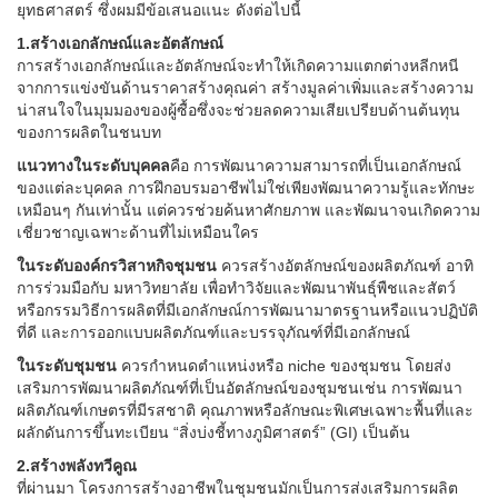
ยุทธศาสตร์ ซึ่งผมมีข้อเสนอแนะ ดังต่อไปนี้
1.สร้างเอกลักษณ์และอัตลักษณ์
การสร้างเอกลักษณ์และอัตลักษณ์จะทำให้เกิดความแตกต่างหลีกหนี
จากการแข่งขันด้านราคาสร้างคุณค่า สร้างมูลค่าเพิ่มและสร้างความ
น่าสนใจในมุมมองของผู้ซื้อซึ่งจะช่วยลดความเสียเปรียบด้านต้นทุน
ของการผลิตในชนบท
แนวทางในระดับบุคคล
คือ การพัฒนาความสามารถที่เป็นเอกลักษณ์
ของแต่ละบุคคล การฝึกอบรมอาชีพไม่ใช่เพียงพัฒนาความรู้และทักษะ
เหมือนๆ กันเท่านั้น แต่ควรช่วยค้นหาศักยภาพ และพัฒนาจนเกิดความ
เชี่ยวชาญเฉพาะด้านที่ไม่เหมือนใคร
ในระดับองค์กรวิสาหกิจชุมชน
ควรสร้างอัตลักษณ์ของผลิตภัณฑ์ อาทิ
การร่วมมือกับ มหาวิทยาลัย เพื่อทำวิจัยและพัฒนาพันธุ์พืชและสัตว์
หรือกรรมวิธีการผลิตที่มีเอกลักษณ์การพัฒนามาตรฐานหรือแนวปฏิบัติ
ที่ดี และการออกแบบผลิตภัณฑ์และบรรจุภัณฑ์ที่มีเอกลักษณ์
ในระดับชุมชน
ควรกำหนดตำแหน่งหรือ niche ของชุมชน โดยส่ง
เสริมการพัฒนาผลิตภัณฑ์ที่เป็นอัตลักษณ์ของชุมชนเช่น การพัฒนา
ผลิตภัณฑ์เกษตรที่มีรสชาติ คุณภาพหรือลักษณะพิเศษเฉพาะพื้นที่และ
ผลักดันการขึ้นทะเบียน “สิ่งบ่งชี้ทางภูมิศาสตร์” (GI) เป็นต้น
2.สร้างพลังทวีคูณ
ที่ผ่านมา โครงการสร้างอาชีพในชุมชนมักเป็นการส่งเสริมการผลิต