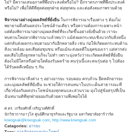
ไม่? มีความเสมอภาคที่พึงประสงค์หรือไม่? มีภราดรภาพที่พึงประสงค์
หรือไม่? เพื่อให้ดีที่สุดต่อทุกฝ่าย ต่อทุกคน และต่อสังคมภาพรวมด้วย
พิจารณาอย่างมุ่งผลลัพธ์ที่ยั่งยืน
ในการพิจารณาเรื่องต่าง ๆ ต้องไม่
พยายามดึงดันผลประโยชน์ด้านเดียว หรือความต้องการเฉพาะหน้า
แต่ต้องพิจารณาอย่างมุ่งผลลัพธ์ที่จะเกิดขึ้นอย่างยั่งยืนด้วย เราจะ
ทบทวนใหม่หากพิจารณาแล้วพบว่า แม้ส่งผลกระทบเชิงบวกกับสิ่งหนึ่ง
แต่กลับส่งผลกระทบตามมากับอีกหลายสิ่ง เช่น ก่อให้เกิดผลกระทบด้าน
สิ่งแวดล้อม ผลเสียต่อชุมชน หรือแม้จะส่งผลดีในยุคของเรา แต่หากส่ง
ผลเสียไปถึงลูกหลานก็จะไม่ทำ เพราะมุ่งหวังว่าจะเกิดผลลัพธ์ที่ยั่งยืน
ต้องไม่มีใครหรือฝ่ายใดต้องรับผลร้าย คนรุ่นนี้และคนรุ่นต่อ ๆ ไปต้อง
ได้รับผลดีเหมือน ๆ กัน
การพิจารณาสิ่งต่าง ๆ อย่างอารยะ รอบคอบ ครบถ้วน ยึดหลักอารยะ
และมุ่งผลลัพธ์ที่ยั่งยืน จะช่วยให้การสนทนาในประเด็นสาธารณะที่
เกี่ยวข้องกับผลประโยชน์ของทุกคนและส่วนรวม มุ่งไปสู่ข้อสรุปที่เป็น
ฉันทนามติที่ทุกฝ่ายยอมรับด้วยความพึงพอใจได้
ศ.ดร. เกรียงศักดิ์ เจริญวงศ์ศักดิ์
นักวิชาการอาวุโส ศูนย์ศึกษาธุรกิจและรัฐบาล มหาวิทยาลัยฮาร์วาร์ด
kriengsak@kriengsak.com
,
http://www.kriengsak.com
Catagories:
อารยะ
Tags:
การจัดสรรผลประโยชน์