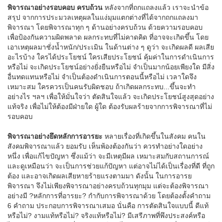
พิจารณาอย่างรอบคอบ ครบถ้วน
หลังจากที่ถกแถลงแล้ว เราจะนำข้อ
สรุป จากการประมวลเหตุผลในแง่มุมแตกต่างที่ได้จากถกแถลงมา
พิจารณา โดยพิจารณาทุก ๆ ด้านอย่างครบถ้วน ด้วยความรอบคอบ
เพื่อป้องกันความผิดพลาด ผลกระทบที่ไม่คาดคิด ที่อาจจะเกิดขึ้น โดย
เอาเหตุผลมาชั่งน้ำหนัก/ประเมิน ในด้านต่าง ๆ ดูว่า จะเกิดผลดี ผลเสีย
อะไรบ้าง ใครได้ประโยชน์ ใครเสียประโยชน์ คุ้มค่าในการดำเนินการ
หรือไม่ จะเกิดประโยชน์อย่างยั่งยืนหรือไม่ จำเป็นมากน้อยเพียงใด มีสิ่ง
อื่นทดแทนหรือไม่ จำเป็นต้องดำเนินการตอนนี้หรือไม่ เวลาใดจึง
เหมาะสม ใครควรเป็นคนรับผิดชอบ ถ้าเกิดผลกระทบ...ขึ้นจะทำ
อย่างไร ฯลฯ เพื่อให้มั่นใจว่า ตัดสินใจแล้ว จะเกิดประโยชน์สูงสุดอย่าง
แท้จริง เพื่อไม่ให้ต้องมีฝ่ายใด ผู้ใด ต้องรับผลร้ายจากการพิจารณาที่ไม่
รอบคอบ
พิจารณาอย่างยึดหลักการอารยะ
หลายเรื่องที่เกิดขึ้นในสังคม คนใน
สังคมพิจารณาแล้ว ยอมรับ เห็นพ้องต้องกันว่า ควรทำอย่างใดอย่าง
หนึ่ง เพื่อแก้ไขปัญหา ซึ่งแม้ว่า จะมีเหตุมีผล เหมาะสมกับสถานการณ์
และดูเหมือนว่า จะเป็นการช่วยแก้ปัญหา แต่อาจไม่ได้เป็นเรื่องที่ดี ที่ถูก
ต้อง และอาจเกิดผลเสียหายร้ายแรงตามมา ดังนั้น ในการอารย
พิจารณา จึงไม่เพียงพิจารณาอย่างครบถ้วนทุกมุม แต่จะต้องพิจารณา
อย่างมี ?หลักการที่อารยะ? กำกับการพิจารณาด้วย โดยต้องตั้งคำถาม
6 คำถาม ประกอบการพิจารณาเสมอ นั่นคือ การตัดสินใจแบบนี้ ดีแท้
หรือไม่? งามแท้หรือไม่? จริงแท้หรือไม่? มีเสรีภาพที่พึงประสงค์หรือ