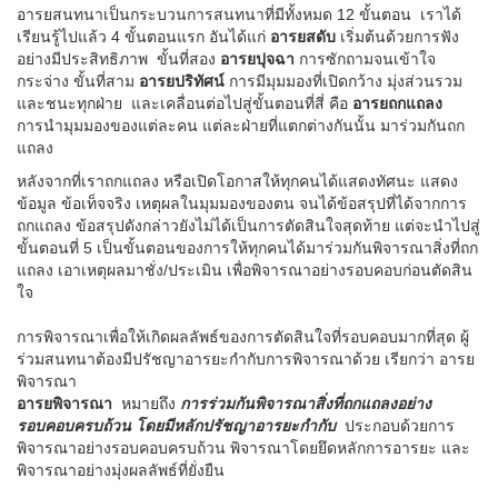
อารยสนทนาเป็นกระบวนการสนทนาที่มีทั้งหมด 12 ขั้นตอน เราได้
เรียนรู้ไปแล้ว 4 ขั้นตอนแรก อันได้แก่
อารยสดับ
เริ่มต้นด้วยการฟัง
อย่างมีประสิทธิภาพ ขั้นที่สอง
อารยปุจฉา
การซักถามจนเข้าใจ
กระจ่าง ขั้นที่สาม
อารยปริทัศน์
การมีมุมมองที่เปิดกว้าง มุ่งส่วนรวม
และชนะทุกฝ่าย และเคลื่อนต่อไปสู่ขั้นตอนที่สี่ คือ
อารยถกแถลง
การนำมุมมองของแต่ละคน แต่ละฝ่ายที่แตกต่างกันนั้น มาร่วมกันถก
แถลง
หลังจากที่เราถกแถลง หรือเปิดโอกาสให้ทุกคนได้แสดงทัศนะ แสดง
ข้อมูล ข้อเท็จจริง เหตุผลในมุมมองของตน จนได้ข้อสรุปที่ได้จากการ
ถกแถลง ข้อสรุปดังกล่าวยังไม่ได้เป็นการตัดสินใจสุดท้าย แต่จะนำไปสู่
ขั้นตอนที่ 5 เป็นขั้นตอนของการให้ทุกคนได้มาร่วมกันพิจารณาสิ่งที่ถก
แถลง เอาเหตุผลมาชั่ง/ประเมิน เพื่อพิจารณาอย่างรอบคอบก่อนตัดสิน
ใจ
การพิจารณาเพื่อให้เกิดผลลัพธ์ของการตัดสินใจที่รอบคอบมากที่สุด ผู้
ร่วมสนทนาต้องมีปรัชญาอารยะกำกับการพิจารณาด้วย เรียกว่า อารย
พิจารณา
อารยพิจารณา
หมายถึง
การร่วมกันพิจารณาสิ่งที่ถกแถลงอย่าง
รอบคอบครบถ้วน โดยมีหลักปรัชญาอารยะกำกับ
ประกอบด้วยการ
พิจารณาอย่างรอบคอบครบถ้วน พิจารณาโดยยึดหลักการอารยะ และ
พิจารณาอย่างมุ่งผลลัพธ์ที่ยั่งยืน