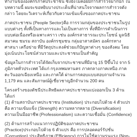
ทำงานขององค์กรภาคประชาชน ซึ่งยังไม่ค่อยมีการสำรวจมากนัก ใน
บทความนี้ ผมจะขอหยิบบางประเด็นที่น่าสนใจจากผลการสำรวจดัง
กล่าว โดยจะวิเคราะห์เกี่ยวกับความเข้มแข็งของภาคประชาชน
ภาคประชาชน (People Sector)คือ การรวมกลุ่มของประชาชนในรูป
แบบต่างๆ ทั้งที่เป็นทางการและไม่เป็นทางการ ทั้งที่มีการดำเนินการ
แบบต่อเนื่องหรือเฉพาะคราว เช่น องค์กรสาธารณะประโยชน์ มูลนิธิ
สมาคม ชมรม สถาบัน องค์กรชุมชน กลุ่มอาสาสมัคร องค์กรทาง
ศาสนา เครือข่าย ที่มีวัตถุประสงค์ช่วยแก้ปัญหาต่างๆ ของสังคม โดย
มุ่งเน้นประโยชน์ส่วนรวมและประชาชนเป็นสำคัญ
ข้อมูลในการสำรวจได้จัดเก็บจากประชาชนที่มีอายุ 15 ปีขึ้นไป จาก 5
ภูมิภาคทั่วประเทศ ได้แก่ กรุงเทพมหานคร ภาคกลางภาคเหนือ ภาค
ตะวันออกเฉียงเหนือ และภาคใต้ ผ่านการตอบแบบสอบถามจำนวน
1,179 คน และสัมภาษณ์ผู้เชี่ยวชาญอีกจำนวน 200 คน
โครงสร้างของดัชนีประสิทธิผลภาคประชาชนแบ่งออกเป็น 3 ด้าน
ได้แก่
(1) ด้านสถาบันภาคประชาชน (Institution) ประกอบไปด้วย 4 ตัวแปร
คือ ความเข้มแข็ง (Strength) ความหลากหลาย (Diversification)
ความเป็นมืออาชีพ (Professionalism) และความเชื่อมั่น (Confidence)
(2) ด้านการสร้างแนวการปฏิบัติของภาคประชาชน
(Practice)ประกอบไปด้วย 6 ตัวแปร คือ การปลอดคอร์รัปชั่น
(Corruption) ประสิทธิภาพ (Efficiency) การไม่ใช้ความรุนแรง (Non-