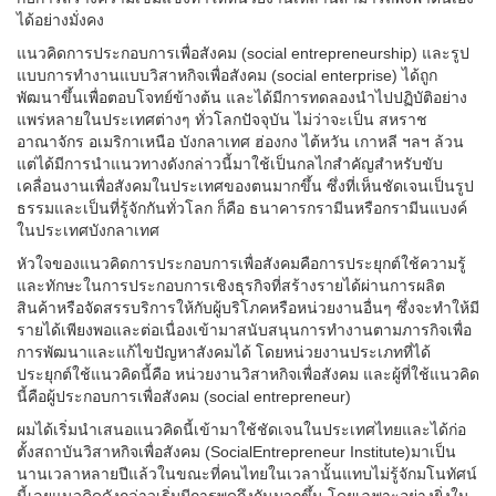
ได้อย่างมั่งคง
แนวคิดการประกอบการเพื่อสังคม (social entrepreneurship) และรูป
แบบการทำงานแบบวิสาหกิจเพื่อสังคม (social enterprise) ได้ถูก
พัฒนาขึ้นเพื่อตอบโจทย์ข้างต้น และได้มีการทดลองนำไปปฏิบัติอย่าง
แพร่หลายในประเทศต่างๆ ทั่วโลกปัจจุบัน ไม่ว่าจะเป็น สหราช
อาณาจักร อเมริกาเหนือ บังกลาเทศ ฮ่องกง ไต้หวัน เกาหลี ฯลฯ ล้วน
แต่ได้มีการนำแนวทางดังกล่าวนี้มาใช้เป็นกลไกสำคัญสำหรับขับ
เคลื่อนงานเพื่อสังคมในประเทศของตนมากขึ้น ซึ่งที่เห็นชัดเจนเป็นรูป
ธรรมและเป็นที่รู้จักกันทั่วโลก ก็คือ ธนาคารกรามีนหรือกรามีนแบงค์
ในประเทศบังกลาเทศ
หัวใจของแนวคิดการประกอบการเพื่อสังคมคือการประยุกต์ใช้ความรู้
และทักษะในการประกอบการเชิงธุรกิจที่สร้างรายได้ผ่านการผลิต
สินค้าหรือจัดสรรบริการให้กับผู้บริโภคหรือหน่วยงานอื่นๆ ซึ่งจะทำให้มี
รายได้เพียงพอและต่อเนื่องเข้ามาสนับสนุนการทำงานตามภารกิจเพื่อ
การพัฒนาและแก้ไขปัญหาสังคมได้ โดยหน่วยงานประเภทที่ได้
ประยุกต์ใช้แนวคิดนี้คือ หน่วยงานวิสาหกิจเพื่อสังคม และผู้ที่ใช้แนวคิด
นี้คือผู้ประกอบการเพื่อสังคม (social entrepreneur)
ผมได้เริ่มนำเสนอแนวคิดนี้เข้ามาใช้ชัดเจนในประเทศไทยและได้ก่อ
ตั้งสถาบันวิสาหกิจเพื่อสังคม (SocialEntrepreneur Institute)มาเป็น
นานเวลาหลายปีแล้วในขณะที่คนไทยในเวลานั้นแทบไม่รู้จักมโนทัศน์
นี้เลยแนวคิดดังกล่าวเริ่มมีการพูดถึงกันมากขึ้น โดยเฉพาะอย่างยิ่งใน