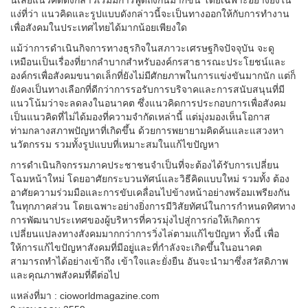
แง่ที่ว่า แนวคิดและรูปแบบดังกล่าวนี้จะเป็นทางออกให้กับการทำงาน
เพื่อสังคมในประเทศไทยได้มากน้อยเพียงใด
แม้ว่าการดำเนินกิจการทางธุรกิจในสภาวะเศรษฐกิจปัจจุบัน จะดู
เหมือนเป็นเรื่องที่ยากลำบากสำหรับองค์กรสาธารณะประโยชน์และ
องค์กรเพื่อสังคมขนาดเล็กที่ยังไม่มีศักยภาพในการแข่งขันมากนัก แต่ก็
ยังคงเป็นทางเลือกที่ดีกว่าการรอรับการบริจาคและการสนับสนุนที่มี
แนวโน้มว่าจะลดลงในอนาคต ซึ่งแนวคิดการประกอบการเพื่อสังคม
เป็นแนวคิดที่ไม่ได้มองที่ความจำกัดเหล่านี้ แต่มุ่งมองเห็นโอกาส
ท่ามกลางสภาพปัญหาที่เกิดขึ้น ด้วยการพยายามคิดค้นและแสวงหา
นวัตกรรม รวมทั้งรูปแบบที่เหมาะสมในแก้ไขปัญหา
การดำเนินกิจกรรมภาคประชาชนจำเป็นที่จะต้องได้รับการเปลี่ยน
โฉมหน้าใหม่ โดยอาศัยกระบวนทัศน์และวิธีคิดแบบใหม่ รวมทั้ง ต้อง
อาศัยความร่วมมือและการขับเคลื่อนไปข้างหน้าอย่างพร้อมเพรียงกัน
ในทุกภาคส่วน โดยเฉพาะอย่างยิ่งการมีวิสัยทัศน์ในการกำหนดทิศทาง
การพัฒนาประเทศของผู้บริหารที่ควรมุ่งไปสู่การก่อให้เกิดการ
เปลี่ยนแปลงทางสังคมมากกว่าการวิ่งไล่ตามแก้ไขปัญหา ทั้งนี้ เพื่อ
ให้การแก้ไขปัญหาสังคมที่มีอยู่และที่กำลังจะเกิดขึ้นในอนาคต
สามารถทำได้อย่างเข้าถึง เข้าใจและยั่งยืน อันจะนำมาซึ่งสวัสดิภาพ
และคุณภาพสังคมที่ดีต่อไป
แหล่งที่มา : cioworldmagazine.com