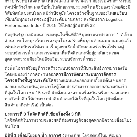
การยกระดับโลจิสติกส์ไทยให้ได้ในเวลารวดเร็ว ต้องเริ่มจากการมีวิสัย
ทัศน์ที่กว้างไกล ผมเชื่อมั่นในศักยภาพประเทศไทย จึงมองว่าไทยต้องมี
วิสัยทัศน์แข่งกับโลก แม้ว่าปัจจุบันโครงสร้างพื้นฐานของไทยเปรียบ
เทียบกับทุกประเทศจะอยู่ในระดับปานกลาง สะท้อนจาก Logistics
Performance Index ปี 2018 ให้ไทยอยู่อันดับที่ 32
ปัจจุบันรัฐบาลมีแผนการลงทุนในพื้นที่อีอีซีมูลค่ามหาศาลกว่า 1.7 ล้าน
ล้านบาท โดยมุ่งเน้นการลงทุนโครงสร้างพื้นฐานด้านคมนาคมอยู่แล้ว
เช่นสนามบินรถไฟความเร็วสูงท่าเรือน้ำลึกมอเตอร์เวย์รถไฟรางคู่
ระบบจัดการน้ำ และการพัฒนาพื้นที่ผลิตและที่อยู่อาศัยเช่นเขต
อุตสาหกรรมเมืองใหม่อัจฉริยะระบบจัดการน้ำขยะ
ดังนั้นโอกาสจึงอยู่ที่การสร้างระบบจัดการที่มีประสิทธิภาพมารองรับ
โดยผมมองว่าภาคตะวันออก
ควรมีการพัฒนาระบบการจัดการ
โครงสร้างพื้นฐานระดับโลก
วางแผนและออกแบบตั้งแต่ต้นเช่นการ
ออกแบบสนามบินอู่ตะเภาให้ผู้โดยสารสามารถออกจากสนามบินเร็ว
ที่สุดในโลก เช่น 15 นาที นับตั้งแต่ลงจากเครื่องบิน หรือการออกแบบ
ท่าเรือน้ำลึก ให้สามารถนำสินค้าออกได้เร็วที่สุดในโลก (นับตั้งแต่
สินค้ามาถึงท่าเรือ) เป็นต้น
ประการที่ 3 โลจิสติกส์ที่เชื่อมโยงทั้ง 3 มิติ
โลจิสติกส์ในภาพรวมจะส่งผลดีต่อเศรษฐกิจสูงสุดหากมีความเชื่อมโยง
กัน โดย
มิติที่ 1 เชื่อมโยงบก-น้ำ-อากาศ
จัดระเบียบโลจิสติกส์ใหม่ พัฒนา