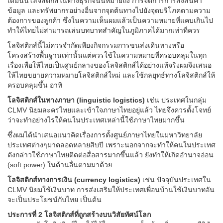
เดิมนั้นโลจิสติกส์ในทางธุรกิจนั้นหมายถึง การจัดการการส่งสินค้า
ข้อมูล และทรัพยากรอย่างอื่นจากจุดต้นทางไปยังจุดบริโภคตามความ
ต้องการของลูกค้า ซึ่งในความเห็นผมแล้วเป็นความหมายที่แคบเกินไป
ทำให้ไทยไม่สามารถเล่นบทบาทสำคัญในภูมิภาคได้มากเท่าที่ควร
โลจิสติกส์นี้ไม่ควรจำกัดเพียงกิจกรรมการขนส่งเดินทางหรือ
โครงสร้างพื้นฐานเท่านั้นแต่ควรใช้ในความหมายที่ครอบคลุมในทุก
เรื่องเพื่อให้ไทยเป็นศูนย์กลางของโลจิสติกส์ได้อย่างแท้จริงผมจึงเสนอ
ให้ไทยขยายความหมายโลจิสติกส์ใหม่ และใช้กลยุทธ์ทางโลจิสติกส์ให้
ครอบคลุมขึ้น อาทิ
โลจิสติกส์ในทางภาษา (linguistic logistics)
เช่น ประเทศในกลุ่ม
CLMV นิยมละครไทยและเข้าใจภาษาไทยอยู่แล้ว ไทยจึงควรตั้งโจทย์
ว่าจะทำอย่างไรให้คนในประเทศเหล่านี้ใช้ภาษาไทยมากขึ้น
ซึ่งผมได้นำเสนอแนวคิดเรื่องการตั้งศูนย์ภาษาไทยในมหาวิทยาลัย
ประเทศต่างๆมาตลอดหลายสิบปี เพราะนอกจากจะทำให้คนในประเทศ
ดังกล่าวใช้ภาษาไทยติดต่อสื่อสารมากขึ้นแล้ว ยังทำให้เกิดอำนาจอ่อน
(soft power) ในด้านอื่นตามมาด้วย
โลจิสติกส์ทางการเงิน (currency logistics)
เช่น ปัจจุบันประเทศใน
CLMV นิยมใช้เงินบาท การส่งเสริมให้ประเทศเพื่อนบ้านใช้เงินบาทอัน
จะเป็นประโยชน์กับไทย เป็นต้น
ประการที่ 2 โลจิสติกส์ที่ถูกสร้างบนวิสัยทัศน์โลก