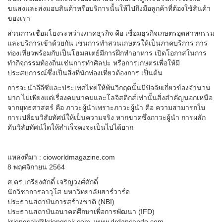
ขนส่งและส่งมอบสินค้าหรือบริการนั้นให้ไปถึงมือลูกค้าที่ต้องใช้สินค้า
ของเรา
ส่วนการเชื่อมโยงระหว่างภาคธุรกิจ คือ เชื่อมธุรกิจเกษตรอุตสาหกรรม
และบริการเข้าด้วยกัน เช่นการทำสวนเกษตรให้เป็นภาคบริการ การ
ท่องเที่ยวพร้อมกับเป็นโฮมสเตย์มีการฝึกทำอาหาร เปิดโอกาสในการ
ทำกิจกรรมท้องถิ่นเช่นการทำศิลปะ หรือการเกษตรเพื่อให้มี
ประสบการณ์ซึ่งเป็นสิ่งที่นักท่องเที่ยวต้องการ เป็นต้น
การจะนำอีอีซีและประเทศไทยให้พ้นวิกฤตนั้นมีปัจจัยเกี่ยวข้องจำนวน
มาก ไม่เพียงแต่เรื่องคมนาคมและโลจิสติกส์เท่านั้นสิ่งสำคัญนอกเหนือ
จากยุทธศาสตร์ คือ ภาวะผู้นำเพราะภาวะผู้นำ คือ ความสามารถใน
การเปลี่ยนวิสัยทัศน์ให้เป็นความจริง หากขาดซึ่งภาวะผู้นำ การผลัก
ดันวิสัยทัศน์ใดให้สำเร็จคงจะเป็นไปได้ยาก
แหล่งที่มา : cioworldmagazine.com
8 พฤศจิกายน 2564
ศ.ดร.เกรียงศักดิ์ เจริญวงศ์ศักดิ์
นักวิชาการอาวุโส มหาวิทยาลัยฮาร์วาร์ด
ประธานสถาบันการสร้างชาติ (NBI)
ประธานสถาบันอนาคตศึกษาเพื่อการพัฒนา (IFD)
kriengsak@kriengsak.com, www.drdancando.com