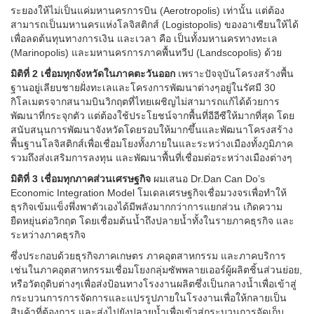
ระยองให้ไม่เป็นแค่มหานครการบิน (Aerotropolis) เท่านั้น แต่ต้อง
สามารถเป็นมหานครแห่งโลจิสติกส์ (Logistopolis) ของอาเซียนให้ได้
เพื่อลดต้นทุนทางการเงิน และเวลา คือ เป็นทั้งมหานครทางทะเล
(Marinopolis) และมหานครการภาคพื้นทวีป (Landscopolis) ด้วย
มิติที่ 2 เชื่อมทุกจังหวัดในภาคตะวันออก
เพราะปัจจุบันโครงสร้างพื้น
ฐานอยู่เลียบชายฝั่งทะเลและโครงการพัฒนาต่างๆอยู่ในรัศมี 30
กิโลเมตรจากสนามบินวิกฤตที่ไทยเผชิญไม่สามารถแก้ได้ด้วยการ
พัฒนาที่กระจุกตัว แต่ต้องใช้ประโยชน์จากพื้นที่อีอีซีให้มากที่สุด โดย
สนับสนุนการพัฒนาจังหวัดโดยรอบให้มากขึ้นและพัฒนาโครงสร้าง
พื้นฐานโลจิสติกส์เพื่อเชื่อมโยงทั้งภายในและระหว่างเมืองทั้งภูมิภาค
รวมถึงส่งเสริมการลงทุน และพัฒนาพื้นที่เชื่อมต่อระหว่างเมืองต่างๆ
มิติที่ 3 เชื่อมทุกภาคส่วนเศรษฐกิจ
ผมเสนอ Dr.Dan Can Do’s
Economic Integration Model โมเดลเศรษฐกิจเชื่อมวงจรเพื่อทำให้
ธุรกิจเข้มแข็งพึ่งพาตัวเองได้มีพลังมากกว่าการแยกส่วน เกิดความ
ยืดหยุ่นต่อวิกฤต โดยเชื่อมต้นน้ำถึงปลายน้ำทั้งในรายภาคธุรกิจ และ
ระหว่างภาคธุรกิจ
ซึ่งประกอบด้วยธุรกิจภาคเกษตร ภาคอุตสาหกรรม และภาคบริการ
เช่นในภาคอุตสาหกรรมเชื่อมโยงกลุ่มซัพพลายเออร์ผู้ผลิตชิ้นส่วนย่อย,
หรือวัตถุดิบต่างๆเพื่อส่งป้อนทางโรงงานผลิตซึ่งเป็นกลางน้ำเพื่อเข้าสู่
กระบวนการการจัดการและแปรรูปภายในโรงงานเพื่อให้กลายเป็น
สินค้าที่ต้องการ และส่งไปยังปลายน้ำเพื่อเข้าสู่กระบวนการจัดเก็บ