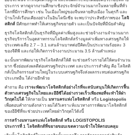
ประการ หากดูจากงานศึกษาเชิงประจักษ์จำนวนมากในหลายพื้นที่ทั่ว
โลกที่มีการศึกษา เช่น ในเมืองใหญ่ของจีนหลายสิบเมือง ในตุรกี และ
บ้านใกล้เรือนเคียงอย่างในอินโดนีเซีย จะพบว่าประสิทธิภาพของ
โลจิ
สติกส์
มีศักยภาพทำให้เศรษฐกิจขยายตัว และเป็นปัจจัยที่มีนัยสำคัญ
ธุรกิจโลจิสติกส์เป็นธุรกิจที่มีมูลค่าเพิ่มสูงและช่วยจ้างงานจำนวนมาก
ธุรกิจบริการในอุตสาหกรรมโลจิสติกส์สร้างมูลค่าเพิ่มทางเศรษฐกิจให้
ประเทศเฉลี่ย 2.7 – 3.1 แสนล้านบาทต่อปีคิดเป็นประมาณร้อยละ 3
ของจีดีพี และก่อให้เกิดการจ้างงานประมาณ 3.5 ล้านตำแหน่ง
ฉะนั้นหากพัฒนาธุรกิจโลจิสติกส์ให้ดี จะช่วยสร้างรายได้ให้คนจำนวน
มาก ซึ่งย่อมส่งผลดีต่อเศรษฐกิจประเทศ และประการสำคัญ คือ โลจิสติ
กส์เป็นกิจกรรมส่วนใหญ่ในระบบเศรษฐกิจจึงส่งผลกระทบต่อเศรษฐกิจ
ประเภทอื่น ได้ง่ายอีกด้วย
คำถาม คือ
เราจะพัฒนาโลจิสติกส์อย่างไรที่จะสนับสนุนให้เกิดการฟื้น
ตัวทางเศรษฐกิจในไทยและอีอีซีได้อย่างรวดเร็วเพียงพอที่จะทำให้ฝ่า
วิกฤตไปได้
ให้กลายเป็น
มหานครแห่งโลจิสติกส์
หรือ
Logistopolis
เพื่อตอบคำถามดังกล่าว ผมได้วิเคราะห์แนวทางการพัฒนาโลจิสติกส์
ของอีอีซีที่จะช่วยประเทศไทยฝ่าวิกฤตไว้ดังนี้
การสร้างมหานครแห่งโลจิสติกส์ หรือ LOGISTOPOLIS
ประการที่ 1 โลจิสติกส์ที่ขยายขอบเขตความเข้าใจให้ครอบคลุม