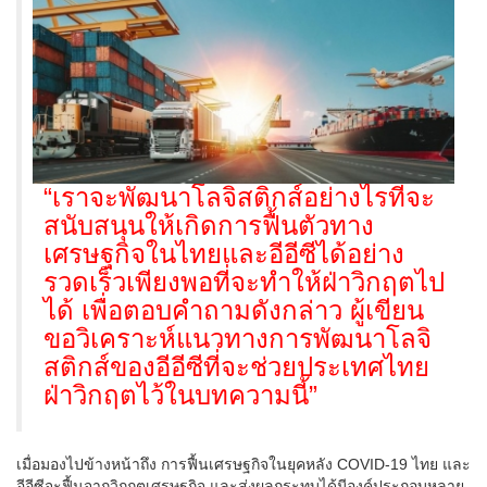
“เราจะพัฒนาโลจิสติกส์อย่างไรที่จะ
สนับสนุนให้เกิดการฟื้นตัวทาง
เศรษฐกิจในไทยและอีอีซีได้อย่าง
รวดเร็วเพียงพอที่จะทำให้ฝ่าวิกฤตไป
ได้ เพื่อตอบคำถามดังกล่าว ผู้เขียน
ขอวิเคราะห์แนวทางการพัฒนาโลจิ
สติกส์ของอีอีซีที่จะช่วยประเทศไทย
ฝ่าวิกฤตไว้ในบทความนี้”
เมื่อมองไปข้างหน้าถึง การฟื้นเศรษฐกิจในยุคหลัง COVID-19 ไทย และ
อีอีซีจะฟื้นจากวิกฤตเศรษฐกิจ และส่งผลกระทบได้มีองค์ประกอบหลาย