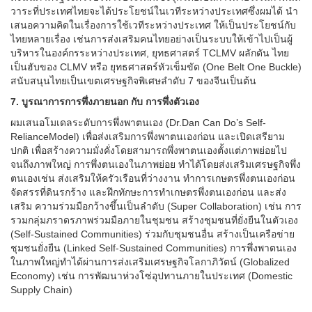
วาระที่ประเทศไทยจะได้ประโยชน์ในเวทีระหว่างประเทศซึ่งผมได้ นำ
เสนอความคิดในเรื่องการใช้เวทีระหว่างประเทศ ให้เป็นประโยชน์กับ
ไทยหลายเรื่อง เช่นการส่งเสริมคนไทยอย่างเป็นระบบให้เข้าไปเป็นผู้
บริหารในองค์กรระหว่างประเทศ, ยุทธศาสตร์ TCLMV ผลักดัน ไทย
เป็นฮับของ CLMV หรือ ยุทธศาสตร์หัวเข็มขัด (One Belt One Buckle)
สนับสนุนไทยเป็นเขตเศรษฐกิจพิเศษลำดับ 7 ของจีนเป็นต้น
7. บูรณาการการพึ่งภายนอก กับ การพึ่งตัวเอง
ผมเสนอโมเดลระดับการพึ่งพาตนเอง (Dr.Dan Can Do’s Self-
RelianceModel) เพื่อส่งเสริมการพึ่งพาตนเองก่อน และเปิดเสรียาม
ปกติ เพื่อสร้างความมั่งคั่งโดยสามารถพึ่งพาตนเองตั้งแต่ภาพย่อยไป
จนถึงภาพใหญ่ การพึ่งตนเองในภาพย่อย ทำได้โดยส่งเสริมเศรษฐกิจพึ่ง
ตนเองเช่น ส่งเสริมให้ครัวเรือนที่ว่างงาน ทำการเกษตรพึ่งตนเองก่อน
จัดสรรที่ดินรกร้าง และฝึกทักษะการทำเกษตรพึ่งตนเองก่อน และส่ง
เสริม ความร่วมมือกว้างขึ้นเป็นลำดับ (Super Collaboration) เช่น การ
รวมกลุ่มภราดรภาพร่วมมือภายในชุมชน สร้างชุมชนที่ยั่งยืนในตัวเอง
(Self-Sustained Communities) ร่วมกับชุมชนอื่น สร้างเป็นเครือข่าย
ชุมชนยั่งยืน (Linked Self-Sustained Communities) การพึ่งพาตนเอง
ในภาพใหญ่ทำได้ผ่านการส่งเสริมเศรษฐกิจโลกาภิวัตน์ (Globalized
Economy) เช่น การพัฒนาห่วงโซ่อุปทานภายในประเทศ (Domestic
Supply Chain)