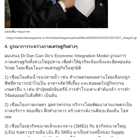
แหล่งที่มาของภาพ
: https://www.mixmagazine.in.th/media/images/upload/files/00005420/1621927097_image2.j
4. บูรณาการระหว่างภาคเศรษฐกิจต่างๆ
ผมเสนอ Dr.Dan Can Do’s Economic Integration Model บูรณการ
ภาคเศรษฐกิจทั้งห่วงโซ่อุปทาน เพื่อทำให้ธุรกิจเข้มแข็งและยืดหยุ่นต่อ
วิกฤต โดยเชื่อมโยงภาคเศรษฐกิจในทุกมิติ
1) เชื่อมโยงต้นน้ำจนปลายน้ำ เช่น ทำเกษตรผสมผสานโดยเลือกปลูก
พืชที่สามารถนำไปเป็น อาหารสัตว์ที่เลี้ยง และต่อยอดไปสู่กิจกรรม
เกษตรอื่น ๆ เช่น ทำปุ๋ยหมักอินทรีย์ การทำโรงเพาะชำต้นกล้า การทำ
วิจัยต่อยอดในสิ่งที่ทำ เป็นต้น
2) เชื่อมโยงภาคเกษตร อุตสาหกรรม บริการโดยพัฒนาสวนเกษตรเป็น
ภาคบริการ ท่องเที่ยว ฝึกทำอาหาร สร้างสรรค์งานศิลปะท้องถิ่น โฮส
เทล
3) เชื่อมโยงธุรกิจขนาดเล็กและกลาง (SMEs) กับ ธุรกิจขนาดใหญ่
(LEs) ขอความร่วมมือ LEs ดึง SMEs มาเป็นส่วนหนึ่งของ Supply