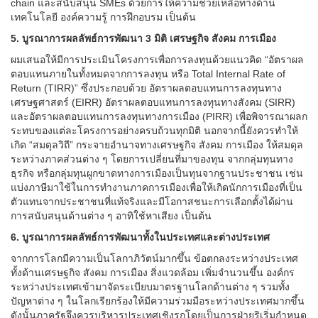
chain และสนับสนุน SMEs ด้วยการให้ความช่วยเหลือทางด้าน
เทคโนโลยี องค์ความรู้ การฝึกอบรม เป็นต้น
5. บูรณาการผลลัพธ์การพัฒนา 3 มิติ เศรษฐกิจ สังคม การเมือง
ผมเสนอให้มีการประเมินโครงการเพื่อการลงทุนด้วยแนวคิด “อัตราผล
ตอบแทนภายในทั้งหมดจากการลงทุน หรือ Total Internal Rate of
Return (TIRR)” ซึ่งประกอบด้วย อัตราผลตอบแทนการลงทุนทาง
เศรษฐศาสตร์ (EIRR) อัตราผลตอบแทนการลงทุนทางสังคม (SIRR)
และอัตราผลตอบแทนการลงทุนทางการเมือง (PIRR) เพื่อพิจารณาผลก
ระทบของแต่ละโครงการอย่างครบถ้วนทุกมิติ นอกจากนี้ยังควรทำให้
เกิด “สมดุลวิถี” กระจายอำนาจทางเศรษฐกิจ สังคม การเมือง ให้สมดุล
ระหว่างภาคส่วนต่าง ๆ โดยการเปลี่ยนที่มาของทุน จากกลุ่มทุนทาง
ธุรกิจ หรือกลุ่มทุนผูกขาดทางการเมืองเป็นทุนจากฐานประชาชน เช่น
แบ่งภาษีมาใช้ในการทำงานภาคการเมืองเพื่อให้เกิดนักการเมืองที่เป็น
ตัวแทนจากประชาชนที่แท้จริงและมีโอกาสชนะการเลือกตั้งได้ผ่าน
การสนับสนุนด้านต่าง ๆ อาทิใช้หาเสียง เป็นต้น
6. บูรณาการผลลัพธ์การพัฒนาทั้งในประเทศและต่างประเทศ
จากการโลกมีความเป็นโลกาภิวัตน์มากขึ้น ข้อตกลงระหว่างประเทศ
ทั้งด้านเศรษฐกิจ สังคม การเมือง สิ่งแวดล้อม เพิ่มจำนวนขึ้น องค์กร
ระหว่างประเทศเข้ามาจัดระเบียบมาตรฐานโลกด้านต่าง ๆ รวมทั้ง
ปัญหาต่าง ๆ ในโลกเรียกร้องให้มีความร่วมมือระหว่างประเทศมากขึ้น
ดังนั้นภาครัฐจึงควรบริหารประเทศเชิงรุกโดยเป็นการฝ่ายริเริ่มกำหนด