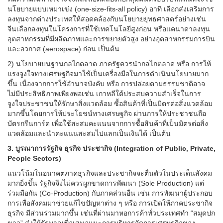
นโยบายแบบเหมาเข่ง (one-size-fits-all policy) อาทิ เลือกส่งเสริมการ
ลงทุนจากต่างประเทศให้สอดคล้องกับนโยบายยุทธศาสตร์อย่างเช่น
จีนเลือกลงทุนในโครงการที่ใช้เทคโนโลยีสูงก่อน หรือแคนาดาลงทุน
อุตสาหกรรมที่มีผลิตภาพและการขยายตัวสูง อย่างอุตสาหกรรมการบิน
และอวกาศ (aerospace) ก่อน เป็นต้น
2) นโยบายบนฐานกลไกตลาด ภาครัฐควรนำกลไกตลาด หรือ การให้
แรงจูงใจทางเศรษฐกิจมาใช้เป็นเครื่องมือในการดำเนินนโยบายมาก
ขึ้น เนื่องจากการใช้อำนาจบังคับ หรือ การปล่อยตามธรรมชาติอาจ
ไม่มีประสิทธิภาพเพียงพอเช่น เกาหลีใต้ประสบความสำเร็จในการ
จูงใจประชาชนให้รักษาสิ่งแวดล้อม ซื้อสินค้าที่เป็นมิตรต่อสิ่งแวดล้อม
มากขึ้นโดยการให้ประโยชน์ทางเศรษฐกิจ ผ่านการให้ประชาชนถือ
บัตรกรีนการ์ด เพื่อใช้สะสมคะแนนจากการซื้อสินค้าที่เป็นมิตรต่อสิ่ง
แวดล้อมและนำคะแนนสะสมไปแลกเป็นเงินได้ เป็นต้น
3. บูรณาการรัฐกิจ ธุรกิจ ประชากิจ (Integration of Public, Private,
People Sectors)
แนวโน้มในอนาคตภาคธุรกิจและประชากิจจะตื่นตัวในประเด็นสังคม
มากยิ่งขึ้น รัฐกิจจึงไม่ควรผูกขาดการพัฒนา (Sole Production) แต่
ร่วมมือกัน (Co-Production) กับภาคส่วนอื่น เช่น การพัฒนาผู้ประกอบ
การเพื่อสังคมมาช่วยแก้ไขปัญหาต่าง ๆ หรือ การเปิดให้ภาคประชากิจ
ธุรกิจ มีส่วนร่วมมากขึ้น เช่นที่ผ่านมาหอการค้าทั่วประเทศทำ “สมุดปก
ขาว” ส่งให้รัฐบาลเพื่อเสนอแนะการบริหารจัดการเศรษฐกิจของ