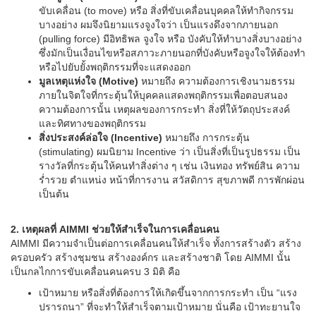
ขับเคลื่อน (to move) หรือ สิ่งที่ขับเคลื่อนบุคคลให้ทำกิจกรรม
บางอย่าง ผมจึงนิยามแรงจูงใจว่า เป็นแรงดึงจากภายนอก
(pulling force) มีอิทธิพล จูงใจ หรือ บังคับให้ทำบางสิ่งบางอย่าง
ซึ่งมักเป็นเงื่อนไขหรือสภาวะภายนอกที่บังคับหรือจูงใจให้ต้องทำ
หรือไปยับยั้งพฤติกรรมที่จะแสดงออก
มูลเหตุแห่งใจ (Motive)
หมายถึง ความต้องการเชิงนามธรรม
ภายในจิตใจที่กระตุ้นให้บุคคลแสดงพฤติกรรมเพื่อตอบสนอง
ความต้องการนั้น เหตุผลของการกระทำ สิ่งที่ให้วัตถุประสงค์
และทิศทางของพฤติกรรม
สิ่งประสงค์ล่อใจ (Incentive)
หมายถึง การกระตุ้น
(stimulating) ผมนิยาม Incentive ว่า เป็นสิ่งที่เป็นรูปธรรม เป็น
รางวัลที่กระตุ้นให้คนทำสิ่งต่าง ๆ เช่น เงินทอง ทรัพย์สิน ความ
ร่ำรวย ตำแหน่ง หน้าที่การงาน สวัสดิการ สุขภาพดี การพักผ่อน
เป็นต้น
2. เหตุผลที่ AIMMI ช่วยให้สำเร็จในการเคลื่อนคน
AIMMI มีความจำเป็นต่อการเคลื่อนคนให้สำเร็จ ทั้งการสร้างตัว สร้าง
ครอบครัว สร้างชุมชน สร้างองค์กร และสร้างชาติ โดย AIMMI นั้น
เป็นกลไกการขับเคลื่อนคนครบ 3 มิติ คือ
เป้าหมาย หรือสิ่งที่ต้องการให้เกิดขึ้นจากการกระทำ เป็น “แรง
ปรารถนา” ที่จะทำให้สำเร็จตามเป้าหมาย นั่นคือ เป้าทะยานใจ