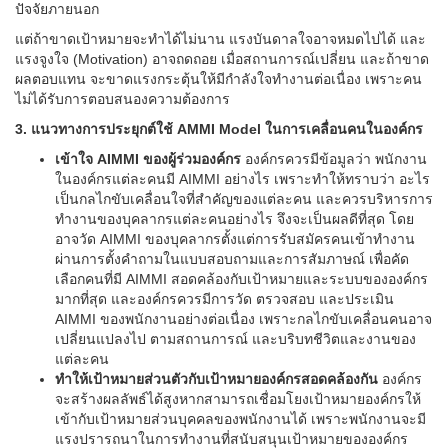
ปัจจัยภายนอก
แต่ถ้าขาดเป้าหมายจะทำได้ไม่นาน แรงบันดาลใจอาจหมดไปได้ และ
แรงจูงใจ (Motivation) อาจถดถอย เมื่อสถานการณ์เปลี่ยน และถ้าขาด
ผลตอบแทน จะขาดแรงกระตุ้นให้มีกำลังใจทำงานต่อเนื่อง เพราะคน
ไม่ได้รับการตอบสนองความต้องการ
3. แนวทางการประยุกต์ใช้ AMMI Model ในการเคลื่อนคนในองค์กร
เข้าใจ AIMMI ของผู้ร่วมองค์กร
องค์กรควรมีข้อมูลว่า พนักงาน
ในองค์กรแต่ละคนมี AIMMI อย่างไร เพราะทำให้ทราบว่า อะไร
เป็นกลไกขับเคลื่อนใจที่สำคัญของแต่ละคน และควรบริหารการ
ทำงานของบุคลากรแต่ละคนอย่างไร จึงจะเป็นผลดีที่สุด โดย
อาจวัด AIMMI ของบุคลากรตั้งแต่การรับสมัครคนเข้าทำงาน
ผ่านการตั้งคำถามในแบบสอบถามและการสัมภาษณ์ เพื่อคัด
เลือกคนที่มี AIMMI สอดคล้องกับเป้าหมายและระบบขององค์กร
มากที่สุด และองค์กรควรมีการวัด ตรวจสอบ และประเมิน
AIMMI ของพนักงานอย่างต่อเนื่อง เพราะกลไกขับเคลื่อนคนอาจ
เปลี่ยนแปลงไป ตามสถานการณ์ และบริบทชีวิตและงานของ
แต่ละคน
ทำให้เป้าหมายส่วนตัวกับเป้าหมายองค์กรสอดคล้องกัน
องค์กร
จะสร้างผลลัพธ์ได้สูงหากสามารถเชื่อมโยงเป้าหมายองค์กรให้
เข้ากับเป้าหมายส่วนบุคคลของพนักงานได้ เพราะพนักงานจะมี
แรงปรารถนาในการทำงานที่สนับสนุนเป้าหมายขององค์กร