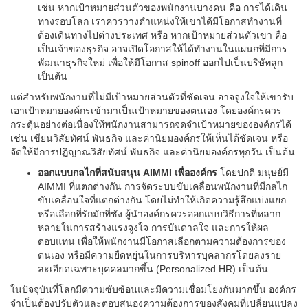
เช่น หากเป้าหมายส่วนตัวของพนักงานบางคน คือ การได้เดิน
ทางรอบโลก เราควรวางตำแหน่งให้เขาได้มีโอกาสทำงานที่
ต้องเดินทางไปต่างประเทศ หรือ หากเป้าหมายส่วนตัวเขา คือ
เป็นเจ้าของธุรกิจ อาจเปิดโอกาสให้ได้ทำงานในแผนกที่มีการ
พัฒนาธุรกิจใหม่ เพื่อให้มีโอกาส spinoff ออกไปเป็นบริษัทลูก
เป็นต้น
แต่สำหรับพนักงานที่ไม่มีเป้าหมายส่วนตัวที่ชัดเจน อาจจูงใจให้เขารับ
เอาเป้าหมายองค์กรเข้ามาเป็นเป้าหมายของตนเอง โดยองค์กรควร
กระตุ้นอย่างต่อเนื่องให้พนักงานสามารถจดจำเป้าหมายขององค์กรได้
เช่น เขียนวิสัยทัศน์ พันธกิจ และค่านิยมองค์กรให้เห็นได้ชัดเจน หรือ
จัดให้มีการปฏิญาณวิสัยทัศน์ พันธกิจ และค่านิยมองค์กรทุกวัน เป็นต้น
ออกแบบกลไกที่สนับสนุน AIMMI เพื่อองค์กร
โดยปกติ มนุษย์มี
AIMMI ที่แตกต่างกัน การจัดระบบขับเคลื่อนพนักงานที่มีกลไก
ขับเคลื่อนใจที่แตกต่างกัน โดยไม่ทำให้เกิดความรู้สึกแบ่งแยก
หรือเลือกที่รักมักที่ชัง ผู้นำองค์กรควรออกแบบวิธีการที่หลาก
หลายในการสร้างแรงจูงใจ การบันดาลใจ และการให้ผล
ตอบแทน เพื่อให้พนักงานมีโอกาสเลือกตามความต้องการของ
ตนเอง หรือมีความยืดหยุ่นในการบริหารบุคลากรโดยลงราย
ละเอียดเฉพาะบุคคลมากขึ้น (Personalized HR) เป็นต้น
ในปัจจุบันที่โลกมีความซับซ้อนและมีความเชื่อมโยงกันมากขึ้น องค์กร
จำเป็นต้องปรับตัวและตอบสนองความต้องการของสังคมที่เปลี่ยนแปลง