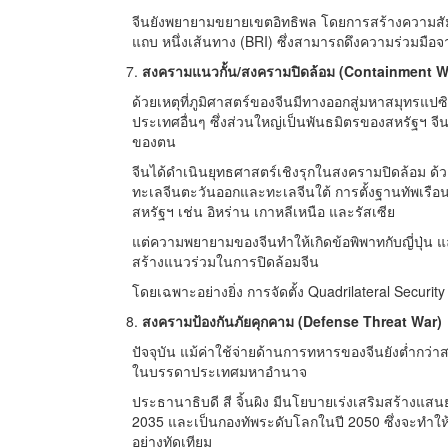
จีนยังพยายามขยายเขตอิทธิพล โดยการสร้างความสัมพั
แถบ หนึ่งเส้นทาง (BRI) ซึ่งสามารถดึงความร่วมมือ
สงครามแนวกั้น/สงครามปิดล้อม (Containment W
ด้วยเหตุที่ภูมิศาสตร์ของจีนมีทางออกสู่มหาสมุทรแป
ประเทศอื่นๆ ซึ่งส่วนใหญ่เป็นพันธมิตรของสหรัฐฯ 
ของตน
จีนได้ดำเนินยุทธศาสตร์เชิงรุกในสงครามปิดล้อม ด้
ทะเลจีนตะวันออกและทะเลจีนใต้ การตั้งฐานทัพเรือ
สหรัฐฯ เช่น อิหร่าน เกาหลีเหนือ และรัสเซีย
แต่ความพยายามของจีนทำให้เกิดข้อพิพาทกับญี่ปุ่น แ
สร้างแนวร่วมในการปิดล้อมจีน
โดยเฉพาะอย่างยิ่ง การจัดตั้ง Quadrilateral Securit
สงครามป้องกันภัยคุกคาม (Defense Threat War)
ปัจจุบัน แม้ค่าใช้จ่ายด้านการทหารของจีนยังต่ำกว่
ในบรรดาประเทศมหาอำนาจ
ประธานาธิบดี สี จิ้นผิง มีนโยบายเร่งเสริมสร้าง
2035 และเป็นกองทัพระดับโลกในปี 2050 ซึ่งจะทำให
อย่างทัดเทียม