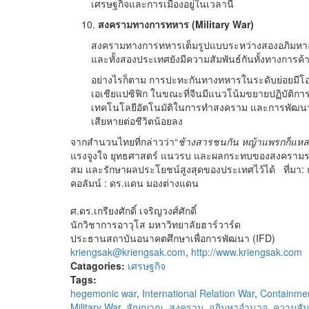
เศรษฐกิจและการเมืองอยู่ในเวลานี้
สงครามทางการทหาร (Military War)
สงครามทางการทหารเต็มรูปแบบระหว่างสองอภิมหาอำน
และทั้งสองประเทศยังมีความสัมพันธ์กันทั้งทางการค
อย่างไรก็ตาม การปะทะกันทางทหารในระดับย่อยมีโอกา
เอเชียแปซิฟิก ในขณะที่จีนมีแนวโน้มขยายปฏิบัติก
เทคโนโลยีอัตโนมัติในการทำสงคราม และการพัฒนากอ
เสียหายต่อชีวิตน้อยลง
จากสำนวนไทยที่กล่าวว่า“
ช้างสารชนกัน หญ้าแพรกก็แห
แรงจูงใจ ยุทธศาสตร์ แนวรบ และผลกระทบของสงครามระหว
สม และรักษาผลประโยชน์สูงสุดของประเทศไว้ได้ ที่มา: ก
คอลัมน์ : ดร.แดน มองต่างแดน
ศ.ดร.เกรียงศักดิ์ เจริญวงศ์ศักดิ์
นักวิชาการอาวุโส มหาวิทยาลัยฮาร์วาร์ด
ประธานสถาบันอนาคตศึกษาเพื่อการพัฒนา (IFD)
kriengsak@kriengsak.com
,
http://www.kriengsak.com
Catagories:
เศรษฐกิจ
Tags:
hegemonic war
,
International Relation War
,
Containme
Military War
,
สัญญาณ
,
สงคราม
,
อภิมหาอำนาจ
,
ความสัม