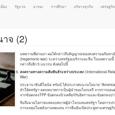
เมือง
รัฐบาล
อารยะ
การศึกษา
บริหารธุรกิจ
เศรษฐกิจ
าจ (2)
บทความที่ผ่านมา ผมได้กล่าวถึงสัญญาณของสงครามอภิมหา
(hegemonic war) ระหว่างสหรัฐอเมริกาและจีน ในบทความนี้
กล่าวถึงอีก 5 แนวรบ ดังต่อไปนี้
สงครามทางความสัมพันธ์ระหว่างประเท
ศ (International Rela
War)
ประธานาธิบดีโดนัล ทรัมป์ ได้ประกาศแนวนโยบาย “America 
ทำให้สหรัฐฯ ลดบทบาทการเป็นผู้นำของโลกเสรี จากการถอน
จากข้อตกลงTPP ข้อตกลงนิวเคลียร์กับอิหร่านและข้อตกลงปา
จีนจึงฉวยโอกาสแสดงบทบาทผู้นำโลกแทนสหรัฐฯ โดยการป
การลงทุนในพลังงานทดแทน การยืนยันเปิดประตูทางเศรษฐกิ