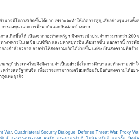
าจมีโอกาสเกิดขึ้นได้ยาก เพราะจะทำให้เกิดการสูญเสียอย่างรุนแรงทั้งส
้า การลงทุน และการพึ่งพากันและกันค่อนข้างมาก
สเกิดขึ้นได้ เนื่องจากกองทัพสหรัฐฯ มีทหารเข้าประจำการมากกว่า 200 จุ
ารทางทหารในเอเชีย แปซิฟิก และมหาสมุทรอินเดียมากขึ้น นอกจากนี้ การพ
งกำลังอวกาศ อาจทำให้สงครามเกิดได้ง่ายขึ้น แต่จะเป็นสงครามที่สร้า
ลกลาญ
” ประเทศไทยจึงมีความจำเป็นอย่างยิ่งในการศึกษาและทำความเข้า
่างสหรัฐฯกับจีน เพื่อเราจะสามารถเตรียมพร้อมรับมือกับสงครามได้อย่
รุงเทพธุรกิจ
nt War
,
Quadrilateral Security Dialogue
,
Defense Threat War
,
Proxy Wa
พันธ์
,
ระหว่างประเทศ
,
สหรัฐ
,
ประธานาธิบดี
,
โดนัล ทรัมป์
,
แนวกั้น
,
ปิดล้