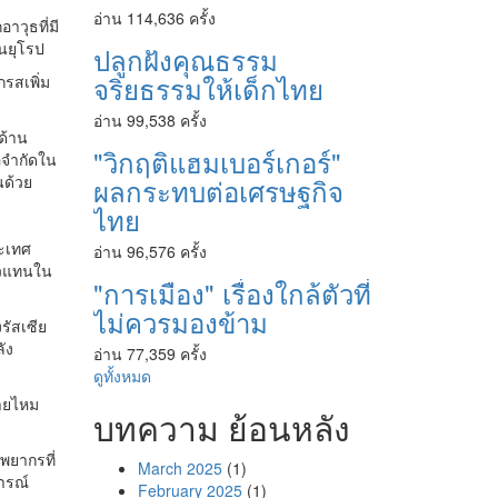
อ่าน 114,636 ครั้ง
วุธที่มี
ในยุโรป
ปลูกฝังคุณธรรม
จริยธรรมให้เด็กไทย
รสเพิ่ม
อ่าน 99,538 ครั้ง
ด้าน
"วิกฤติแฮมเบอร์เกอร์"
อจำกัดใน
นด้วย
ผลกระทบต่อเศรษฐกิจ
ไทย
ระเทศ
อ่าน 96,576 ครั้ง
ัวแทนใน
"การเมือง" เรื่องใกล้ตัวที่
ไม่ควรมองข้าม
รัสเซีย
ัง
อ่าน 77,359 ครั้ง
ดูทั้งหมด
ายไหม
บทความ ย้อนหลัง
พยากรที่
March 2025
(1)
ารณ์
February 2025
(1)