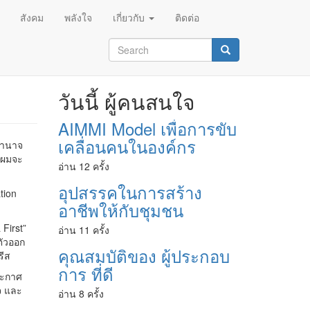
สังคม
พลังใจ
เกี่ยวกับ
ติดต่อ
Search
form
Search
วันนี้ ผู้คนสนใจ
AIMMI Model เพื่อการขับ
เคลื่อนคนในองค์กร
อำนาจ
 ผมจะ
อ่าน 12 ครั้ง
อุปสรรคในการสร้าง
tion
อาชีพให้กับชุมชน
First”
อ่าน 11 ครั้ง
ตัวออก
คุณสมบัติของ ผู้ประกอบ
รีส
การ ที่ดี
ระกาศ
จ และ
อ่าน 8 ครั้ง