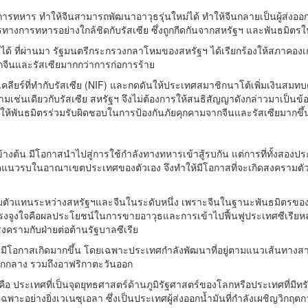
าร ทำให้จีนสามารถพัฒนาอาวุธรุ่นใหม่ได้ ทำให้จีนกลายเป็นผู้ส่งออกอา
รทางการทหารอย่างใกล้ชิดกับรัสเซีย ซึ่งถูกกีดกันจากสหรัฐฯ และพันธมิตร
ได้ ที่ผ่านมา รัฐมนตรีกระกรวงกลาโหมของสหรัฐฯ ได้เรียกร้องให้สภาคองเก
จีนและรัสเซียมากกว่าการก่อการร้าย
ลียร์ที่ทำกับรัสเซีย (NIF) และกดดันให้ประเทศสมาชิกนาโต้เพิ่มเงินสมทบ
ามเช่นเดียวกับรัสเซีย สหรัฐฯ จึงไม่ต้องการให้สนธิสัญญาดังกล่าวมาเป็นข้
ห้พันธมิตรร่วมรับผิดชอบในการป้องกันภัยคุกคามจากจีนและรัสเซียมากขึ้
ต้น มีโอกาสนำไปสู่การใช้กำลังทางทหารเข้าสู้รบกัน แต่การที่ทั้งสองป
ปิดแนวรบในอาณาเขตประเทศของตัวเอง จึงทำให้มีโอกาสที่จะเกิดสงครามต
ามตัวแทนระหว่างสหรัฐฯและจีนในระดับหนึ่ง เพราะจีนในฐานะพันธมิตรของ
แรงจูงใจคือผลประโยชน์ในการขายอาวุธและการเข้าไปฟื้นฟูประเทศซีเรียหล
สงครามกับฝ่ายต่อต้านรัฐบาลซีเรีย
โอกาสเกิดมากขึ้น โดยเฉพาะประเทศกำลังพัฒนาที่อยู่ตามแนวเส้นทางส
ออกกลาง รวมถึงอาฟริกาตะวันออก
ือ ประเทศที่เป็นจุดยุทธศาสตร์ด้านภูมิรัฐศาสตร์ของโลกหรือประเทศที่มีทรั
อย่างยิ่งเวเนซุเอลา ซึ่งเป็นประเทศผู้ส่งออกน้ำมันที่กำลังเผชิญวิกฤตก