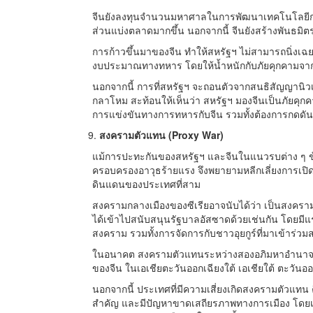
จีนยังลงทุนจำนวนมหาศาลในการพัฒนาเทคโนโลยีการทห
ส่วนแบ่งตลาดมากขึ้น นอกจากนี้ จีนยังสร้างพันธมิต
การก้าวขึ้นมาของจีน ทำให้สหรัฐฯ ไม่สามารถนิ่งเฉย
งบประมาณทางทหาร โดยให้น้ำหนักกับภัยคุกคามจาก
นอกจากนี้ การที่สหรัฐฯ จะถอนตัวจากสนธิสัญญานิวเค
กลาโหม สะท้อนให้เห็นว่า สหรัฐฯ มองจีนเป็นภัยคุกค
การแข่งขันทางการทหารกับจีน รวมทั้งต้องการกดดันใ
สงครามตัวแทน (Proxy War)
แม้การปะทะกันของสหรัฐฯ และจีนในแนวรบต่าง ๆ ข้าง
ครอบครองอาวุธร้ายแรง จึงพยายามหลีกเลี่ยงการเ
ดินแดนของประเทศที่สาม
สงครามกลางเมืองของซีเรียอาจนับได้ว่า เป็นสงคร
ได้เข้าไปสนับสนุนรัฐบาลอัสซาดด้วยเช่นกัน โดยมี
สงคราม รวมทั้งการจัดการกับชาวอุยกูร์ที่มาเข้าร่วม
ในอนาคต สงครามตัวแทนระหว่างสองอภิมหาอำนาจมี
ของจีน ในเอเชียตะวันออกเฉียงใต้ เอเชียใต้ ตะวัน
นอกจากนี้ ประเทศที่มีความเสี่ยงเกิดสงครามตัวแทน ค
สำคัญ และมีปัญหาขาดเสถียรภาพทางการเมือง โดยเฉพาะ