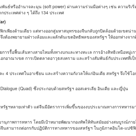
นธ์หรืออำนาจละมุน (soft power) ผ่านความร่วมมือต่างๆ เช่น ความริเริ่ม
จากประเทศต่าง ๆ ได้ถึง 134 ประเทศ
ar)
ซิฟิกเพียงด้านเดียว แต่ทางออกสู่มหาสมุทรของจีนกลับถูกปิดล้อมด้วยเขตน่า
จีนจึงต้องพยายามฝ่าวงล้อมและผลักดันเขตอิทธิพลของสหรัฐฯ ให้ออกห่างจา
วยการรื้อฟื้นเส้นทางสายไหมทั้งทางบกและทางทะเล การอ้างสิทธิเหนือหมู่เ
นอกอาณาเขต การเปิดตลาดอาวุธสงคราม และสร้างสัมพันธ์กับประเทศที่เป็น
ละ 4 ประเทศในอาเซียน และสร้างความกังวลให้แก่อินเดีย สหรัฐฯ จึงใช้โอก
y Dialogue (Quad) ซึ่งประกอบด้วยสหรัฐฯ ออสเตรเลีย อินเดีย และญี่ปุ่น
าสหรัฐฯหลายเท่าตัว แต่จีนมีอัตราการเพิ่มขึ้นของงบประมาณทางการทหารมาก
แสนยานุภาพการทหาร โดยมีเป้าหมายพัฒนากองทัพให้ทันสมัยอย่างสมบูรณ์ภาย
้จีนสามารถต่อกรกับปฏิบัติการทางทหารของสหรัฐฯ ในภูมิภาคอินโด-แปซิฟิ