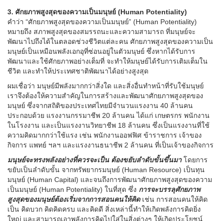
3. ศักยภาพสูงสุดของความเป็นมนุษย์ (Human Potentiality)
คำว่า “ศักยภาพสูงสุดของความเป็นมนุษย์” (Human Potentiality)
หมายถึง สภาพสูงสุดของสมรรถนะและความสามารถ ที่มนุษย์จะ
พัฒนาไปถึงได้ในตลอดช่วงชีวิตแต่ละคน ศักยภาพสูงสุดของความเป็น
มนุษย์เป็นเหมือนพลังเอกอุที่ซ่อนอยู่ในตัวมนุษย์ ซึ่งหากได้รับการ
พัฒนาและใช้ศักยภาพอย่างเต็มที่ จะทำให้มนุษย์ได้รับการเติมเต็มใน
ชีวิต และทำให้ประเทศชาติพัฒนาได้อย่างสูงสุด
ผมเชื่อว่า มนุษย์มีพลังมากกว่าสิ่งใด และสิ่งอื่นทำหน้าที่รับใช้มนุษย์
เราจึงต้องให้ความสำคัญในการสร้างและพัฒนาศักยภาพสูงสุดของ
มนุษย์ ซึ่งจากสถิติของประเทศไทยมีจำนวนแรงงาน 40 ล้านคน
ประกอบด้วย แรงงานกรรมาชีพ 20 ล้านคน ได้แก่ เกษตรกร พนักงาน
ในโรงงาน และเป็นแรงงานวิทยาชีพ 18 ล้านคน ซึ่งเป็นแรงงานที่ใช้
ความคิดมากกว่าใช้แรง เช่น พนักงานออฟฟิศ ข้าราชการ เจ้าของ
กิจการ แพทย์ ฯลฯ และแรงงานธนาชีพ 2 ล้านคน ที่เป็นเจ้าของกิจการ
มนุษย์จะทรงพลังอย่างที่ควรจะเป็น ต้องขยับลำดับขั้นขึ้นมา
โดยการ
ขยับเป็นลำดับขั้น จากทรัพยากรมนุษย์ (Human Resource) เป็นทุน
มนุษย์ (Human Capital) และจนถึงการพัฒนาศักยภาพสูงสุดของความ
เป็นมนุษย์ (Human Potentiality) ในที่สุด ซึ่ง
การจะบรรลุศักยภาพ
สูงสุดของมนุษย์ต้องเริ่มจากการสอนคนให้คิด
เช่น การสอนคนให้คิด
เป็น คิดบวก คิดคิดครบ และคิดดี สิ่งเหล่านี้ทำให้เกิดพลังการคิดยิ่ง
ใหญ่ และสามารถเอาพลังการคิดไปใส่ในสิ่งต่างๆ ให้เกิดประโยชน์