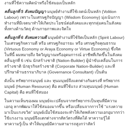
งานที่ใช้ความคิดนำหรือใช้สมองเป็นหลัก
คลื่นลูกที่ 5 สังคมปัญญา
มนุษย์ทำงานที่ใช้เจตน์เป็นหลัก (Volition
Labour) เพราะในเศรษฐกิจปัญญา (Wisdom Economy) มุ่งเน้นการ
ทำงานที่มีเจตนาทำให้เกิดประโยชน์ต่อสังคมและทุกกลุ่มคนในสังคม
ทั้งทางด้านวัตถุ ด้านกายภาพและจิตใจ
คลื่นลูกที่ 6 สังคมความดี
มนุษย์ทำงานที่ใช้จิตเป็นหลัก (Spirit Labour)
ในเศรษฐกิจความดี หรือ เศรษฐกิจอารยะ หรือ เศรษฐกิจคุณธรรม
(Virtuous Economy or Araya Economy or Virtue Economy) ซึ่งจิต
ในที่นี้ ผมหมายถึง จิตวิญญาณหรืออุดมการณ์ อาชีพที่เกิดขึ้นในสังคม
คลื่นลูกที่ 6 เช่น นักสร้างชาติ (Nation-Builder) ผู้นำขับเคลื่อนในการ
สร้างชาติ นักธุรกิจสร้างชาติ (Corporate Nation-Builder) และที่
ปรึกษาด้านธรรมาภิบาล (Governance Consultant) เป็นต้น
ดังนั้น ทรัพยากรมนุษย์ และ ทุนมนุษย์จึงแตกต่างกันตรงที่ ทรัพยากร
มนุษย์ (Human Resource) คือ คนที่ใช้แรง ส่วนทุนมนุษย์ (Human
Capital) คือ คนที่ใช้สมอง
ในความเห็นของผม มนุษย์จะเปลี่ยนจากทรัพยากรเป็นทุนที่มีความ
เอกอุ หากพัฒนาให้ใช้สมองมากขึ้น หรือเปลี่ยนจากการใช้ “แรงควาย
มาเป็นแรงขวิด” มนุษย์เมื่อใช้สมองจะทำให้เกิดพลังความเอกอุมากกว่า
ใช้แรงงาน มนุษย์จึงแตกต่างจากสัตว์ตรงที่คิดได้ หาความรู้ได้
หาความรู้เป็น ทำให้มนุษย์มีความสามารถสูงกว่าสัตว์