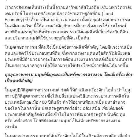
เราอาจสังเกตเห็นประเด็นนี้จากมหาวิทยาลัยในอดีต เช่น มหาวิทยาลัย
เคมบริดจ์ ในประเทศอังกฤษ มีภาควิชาเศรษฐกิจที่ดิน (Land
Economy) ซึ่งตั้งมาเป็นเวลายาวนานมาก ตั้งแต่ยุคสังคมเกษตรกรรม
ในอดีตภาควิชานี้ให้ความสำคัญกับการศึกษาเรื่องการใช้ประโยชน์
จากที่ดินเศรษฐกิจเพื่อทำการเกษตร รวมถึงผลผลิตที่เกี่ยวข้องกับที่ดิน
และปริมาณมนุษย์ที่ใช้ประกอบกับที่ดิน เป็นต้น
ในยุคเกษตรกรรม ที่ดินจึงเป็นปัจจัยการผลิตที่สำคัญ โดยมีแรงงานเป็น
คนและสัตว์ใช้ประกอบกับที่ดิน ซึ่งหากแรงงานคนหรือสัตว์ไม่เพียงพอ
ประเทศที่มีอำนาจมากจะไปกวาดต้อนแรงงานจากแหล่งอื่นมาเป็นทาส
เป็นแรงงานราคาถูก เพื่อให้สามารถใช้ประโยชน์จากที่ดินได้มากขึ้น
ยุคอุตสาหกรรม มนุษย์ยังถูกมองเป็นทรัพยากรแรงงาน โดยมีเครื่องจักร
เป็นทุนที่สำคัญ
ในยุคปฏิวัติอุตสาหกรรม เจมส์ วัตต์ ให้กำเนิดเครื่องจักรไอน้ำ นำไปสู่
การปฏิวัติอุตสาหกรรม ซึ่งได้เปลี่ยนแปลงวิธีและกระบวนการผลิตใน
ประเทศอังกฤษเมื่อ 400 ปีที่แล้ว ทำให้อังกฤษพัฒนาเป็นมหาอำนาจ
ของโลกในเวลานั้น นักเศรษฐศาสตร์อย่าง อดัม สมิธ เพิ่มเติมองค์
ประกอบที่สำคัญอีกตัวหนึ่งเข้าไปในการพัฒนาเศรษฐกิจ นั่นคือ ทุน
หรือ เครื่องจักร โดยที่ยังคงมองมนุษย์เป็นเพียงทรัพยากรแรงงาน
เท่านั้น
ในยุคอุตสาหกรรม มนุษย์สู้เครื่องจักรไม่ได้ในเชิงพลังการผลิต เมื่อนำ