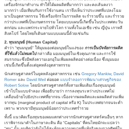
เครื่องจักรมาทำงาน ทำให้ได้ผลผลิตที่มากกว่า และคงเส้นคงวา
มากกว่า เมื่อเทียบกับการใช้งานคน เราจึงเห็นว่าประเทศที่แปลงโฉม
มาเป็นอุตสาหกรรม ใช้เครื่องจักรในการผลิต จะร่ำรวยขึ้น และร่ำรวย
กว่าประเทศที่เป็นเกษตรกรรม โดยแบบแผนนี้เกิดขึ้นในประเทศตะวัน
ตกก่อน และแพร่กระจายไปทั่วโลก รวมทั้งในเอเชีย เช่น ญี่ปุ่น เกาหลี
สิงคโปร์ โดยไทยก็เดินตามแบบแผนนี้ด้วยเช่นกัน
2. ทุนมนุษย์ (Human Capital)
คำว่า “ทุนมนุษย์” ให้มุมมองต่อมนุษย์ในแง่ของ
การเป็นปัจจัยการผลิต
ที่ใช้แล้วไม่หมดไป
กล่าวคือ มองมนุษย์ในเชิงคุณภาพ และการใช้
สมรรถนะซึ่งมีพลังความเอกอุในเพิ่มผลผลิตอย่างต่อเนื่อง ซึ่งมุมมอง
เช่นนี้เกิดขึ้นตั้งแต่ยุคหลังอุตสาหกรรม
นักเศรษฐศาสตร์ในยุคหลังอุตสาหกรรม เช่น
Gregory Mankiw
,
David
Romer
และ
David Weil
ต่อยอด
แบบจำลองการพัฒนาเศรษฐกิจของ
Robert Solow
โดยนักเศรษฐศาสตร์ทั้งสามเพิ่มเติมเรื่องทุนมนุษย์
เข้าไปในแบบจำลอง เพื่ออธิบายว่า การลงทุนระหว่างประเทศไม่
เคลื่อนย้ายไปยังประเทศที่ยากจน เนื่องจากผลผลิตและผลผลิตส่วนเพิ่ม
จากทุน (marginal product of capital หรือ K) ในประเทศยากจนจะต่ำ
เพราะ พวกเขามีทุนมนุษย์น้อยกว่าประเทศร่ำรวย
ทั้งนี้ แนวคิดเรื่องทุนของผมแตกต่างจากนักเศรษฐศาสตร์คนอื่นๆ หาก
เราพิจารณาคำในภาษาละติน คือ “Capitalis” ที่คนไทยมักจะแปลว่า
“ทุน” นั้น ผมคิดว่ายังไม่ได้สะท้อนความหมายที่แท้จริงของรากศัพท์ใน