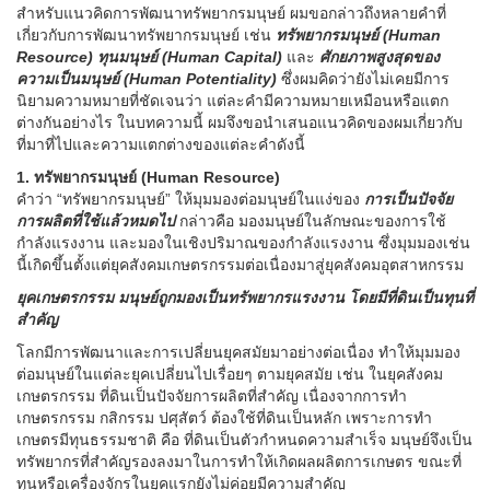
สำหรับแนวคิดการพัฒนาทรัพยากรมนุษย์ ผมขอกล่าวถึงหลายคำที่
เกี่ยวกับการพัฒนาทรัพยากรมนุษย์ เช่น
ทรัพยากรมนุษย์ (Human
Resource) ทุนมนุษย์ (Human Capital)
และ
ศักยภาพสูงสุดของ
ความเป็นมนุษย์ (Human Potentiality)
ซึ่งผมคิดว่ายังไม่เคยมีการ
นิยามความหมายที่ชัดเจนว่า แต่ละคำมีความหมายเหมือนหรือแตก
ต่างกันอย่างไร ในบทความนี้ ผมจึงขอนำเสนอแนวคิดของผมเกี่ยวกับ
ที่มาที่ไปและความแตกต่างของแต่ละคำดังนี้
1. ทรัพยากรมนุษย์ (Human Resource)
คำว่า “ทรัพยากรมนุษย์” ให้มุมมองต่อมนุษย์ในแง่ของ
การเป็นปัจจัย
การผลิตที่ใช้แล้วหมดไป
กล่าวคือ มองมนุษย์ในลักษณะของการใช้
กำลังแรงงาน และมองในเชิงปริมาณของกำลังแรงงาน ซึ่งมุมมองเช่น
นี้เกิดขึ้นตั้งแต่ยุคสังคมเกษตรกรรมต่อเนื่องมาสู่ยุคสังคมอุตสาหกรรม
ยุคเกษตรกรรม มนุษย์ถูกมองเป็นทรัพยากรแรงงาน โดยมีที่ดินเป็นทุนที่
สำคัญ
โลกมีการพัฒนาและการเปลี่ยนยุคสมัยมาอย่างต่อเนื่อง ทำให้มุมมอง
ต่อมนุษย์ในแต่ละยุคเปลี่ยนไปเรื่อยๆ ตามยุคสมัย เช่น ในยุคสังคม
เกษตรกรรม ที่ดินเป็นปัจจัยการผลิตที่สำคัญ เนื่องจากการทำ
เกษตรกรรม กสิกรรม ปศุสัตว์ ต้องใช้ที่ดินเป็นหลัก เพราะการทำ
เกษตรมีทุนธรรมชาติ คือ ที่ดินเป็นตัวกำหนดความสำเร็จ มนุษย์จึงเป็น
ทรัพยากรที่สำคัญรองลงมาในการทำให้เกิดผลผลิตการเกษตร ขณะที่
ทุนหรือเครื่องจักรในยุคแรกยังไม่ค่อยมีความสำคัญ